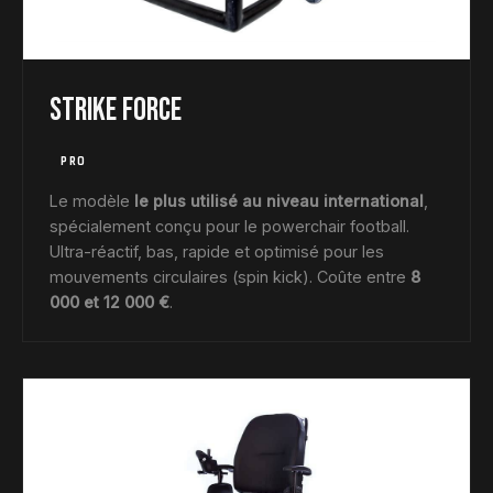
Strike Force
PRO
Le modèle
le plus utilisé au niveau international
,
spécialement conçu pour le powerchair football.
Ultra-réactif, bas, rapide et optimisé pour les
mouvements circulaires (spin kick). Coûte entre
8
000 et 12 000 €
.