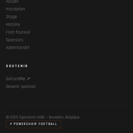
Accueil
Inscription
Stage
Histoire
Foot-fauteuil
Sponsors
Administratif
SOUTENIR
GoFundMe ↗
Devenir sponsor
© 2025 Tigerstorm ASBL — Bruxelles, Belgique
⚡ POWERCHAIR FOOTBALL